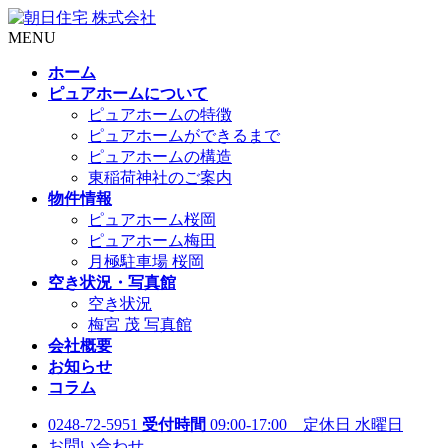
MENU
ホーム
ピュアホームについて
ピュアホームの特徴
ピュアホームができるまで
ピュアホームの構造
東稲荷神社のご案内
物件情報
ピュアホーム桜岡
ピュアホーム梅田
月極駐車場 桜岡
空き状況・写真館
空き状況
梅宮 茂 写真館
会社概要
お知らせ
コラム
0248-72-5951
受付時間
09:00-17:00 定休日 水曜日
お問い合わせ