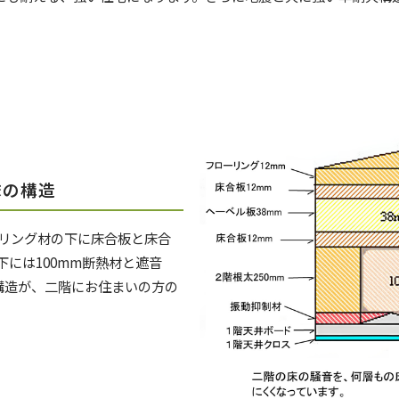
床の構造
リング材の下に床合板と床合
には100mm断熱材と遮音
の構造が、二階にお住まいの方の