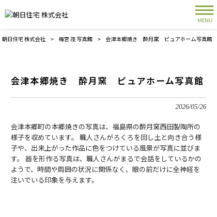
MENU
朝日住宅 株式会社
>
梅宮 茂 写真館
>
会津本郷焼き 酔月窯 ピュアホーム写真館
会津本郷焼き 酔月窯 ピュアホーム写真館
2026/05/26
会津本郷町の本郷焼きの写真は、福島県の酔月窯西田製陶所の
様子を収めています。 職人さんがろくろを回し土と向き合う様
子や、出来上がった作品に色をつけている風景が写真に並びま
す。 器を形作る写真は、職人さんがまるで会話をしているかの
ようで、時間や周囲の状況に関係なく、眼の前だけに全神経を
注いでいる印象を与えます。