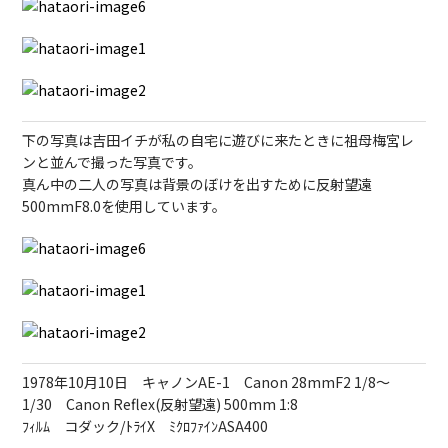
下の写真は吉田イチが私の自宅に遊びに来たときに祖母梅宮レ
ンと並んで撮った写真です。
真ん中の二人の写真は背景のぼけを出すために反射望遠
500mmF8.0を使用しています。
1978年10月10日 キャノンAE-1 Canon 28mmF2 1/8～
1/30 Canon Reflex(反射望遠) 500mm 1:8
ﾌｨﾙﾑ コダック/ﾄﾗｲX ﾐｸﾛﾌｧｲﾝASA400