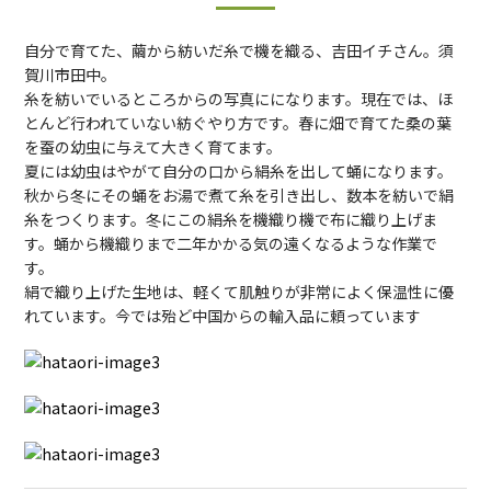
自分で育てた、繭から紡いだ糸で機を織る、吉田イチさん。須
賀川市田中。
糸を紡いでいるところからの写真にになります。現在では、ほ
とんど行われていない紡ぐやり方です。春に畑で育てた桑の葉
を蚕の幼虫に与えて大きく育てます。
夏には幼虫はやがて自分の口から絹糸を出して蛹になります。
秋から冬にその蛹をお湯で煮て糸を引き出し、数本を紡いで絹
糸をつくります。冬にこの絹糸を機織り機で布に織り上げま
す。蛹から機織りまで二年かかる気の遠くなるような作業で
す。
絹で織り上げた生地は、軽くて肌触りが非常によく保温性に優
れています。今では殆ど中国からの輸入品に頼っています