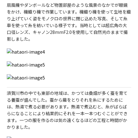
扇風機やダンボールなど物置部屋のような風景のなかでが眼鏡
をかけ、機織り機で作業しています。機織り機を使って生地を織
り上げていく姿をモノクロの世界に閉じ込めた写真、そして糸
車を使って糸を紡いでいる様子です。当時としては超広角の大
口径レンズ、キャノン28mmF2.0を使用して自然光のままで撮
影しました。
須賀川市の中でも東部の地域は、かつては桑畑が多く蚕を育て
る養蚕が盛んでした。蚕から繭をとりそれを糸にするために
は、熱湯で煮る必要があります。熱湯で煮込むと、糸がばらば
らになることにより結果的にそれを一本一本つむぐことができ
ます。一つの服を作るのは気の遠くなるほどの工程と時間がか
かりました。