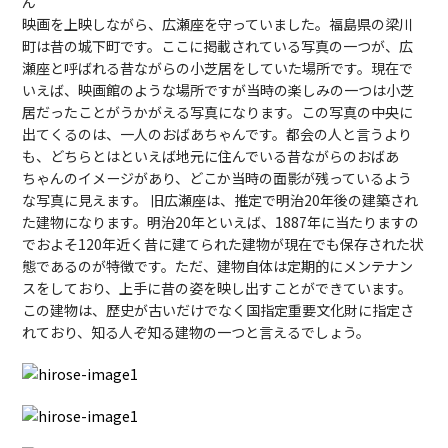
ん
映画を上映しながら、広瀬座を守っていました。福島県の梁川
町は昔の城下町です。ここに掲載されている写真の一つが、広
瀬座と呼ばれる昔ながらの小芝居をしていた場所です。現在で
いえば、映画館のような場所ですが当時の楽しみの一つは小芝
居だったことがうかがえる写真になります。この写真の中央に
出てくるのは、一人のおばあちゃんです。都会の人と言うより
も、どちらとはといえば地元に住んでいる昔ながらのおばあ
ちゃんのイメージがあり、どこか当時の面影が残っているよう
な写真に見えます。 旧広瀬座は、推定で明治20年後の建築され
た建物になります。明治20年といえば、1887年に当たりますの
でおよそ120年近く昔に建てられた建物が現在でも保存された状
態であるのが特徴です。ただ、建物自体は定期的にメンテナン
スをしており、上手に昔の姿を映し出すことができています。
この建物は、歴史が古いだけでなく国指定重要文化財に指定さ
れており、知る人ぞ知る建物の一つと言えるでしょう。