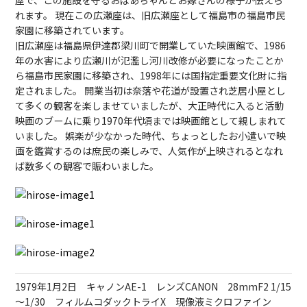
れます。 現在この広瀬座は、旧広瀬座として福島市の福島市民
家園に移築されています。
旧広瀬座は福島県伊達郡梁川町で開業していた映画館で、1986
年の水害により広瀬川が氾濫し河川改修が必要になったことか
ら福島市民家園に移築され、1998年には国指定重要文化財に指
定されました。 開業当初は奈落や花道が設置され芝居小屋とし
て多くの観客を楽しませていましたが、大正時代に入ると活動
映画のブームに乗り1970年代頃までは映画館として親しまれて
いました。 娯楽が少なかった時代、ちょっとしたお小遣いで映
画を鑑賞するのは庶民の楽しみで、人気作が上映されるとなれ
ば数多くの観客で賑わいました。
1979年1月2日 キャノンAE-1 レンズCANON 28mmF2 1/15
～1/30 フィルムコダックトライX 現像液ミクロファイン